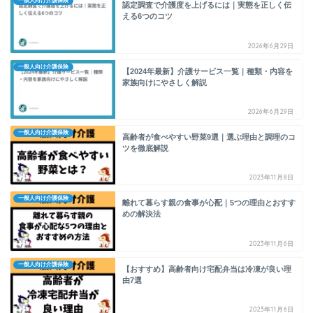
一般人向け介護保険
認定調査で介護度を上げるには｜実態を正しく伝
える6つのコツ
2026年6月29日
一般人向け介護保険
【2024年最新】介護サービス一覧｜種類・内容を
家族向けにやさしく解説
2026年6月29日
一般人向け介護保険
高齢者が食べやすい野菜9選｜選ぶ理由と調理のコ
ツを徹底解説
2023年11月8日
一般人向け介護保険
離れて暮らす親の食事が心配｜5つの理由とおすす
めの解決法
2023年11月6日
一般人向け介護保険
【おすすめ】高齢者向け宅配弁当は冷凍が良い理
由7選
2023年11月6日