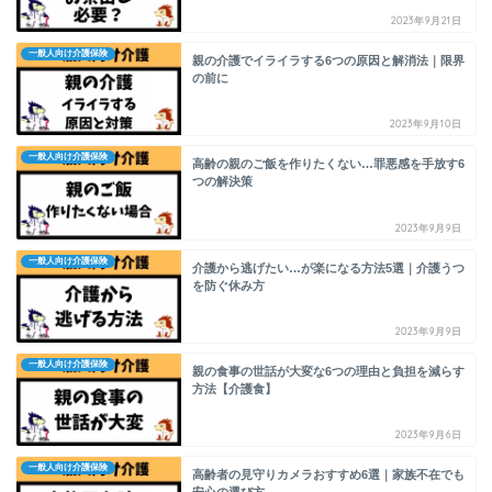
2023年9月21日
一般人向け介護保険
親の介護でイライラする6つの原因と解消法｜限界
の前に
2023年9月10日
一般人向け介護保険
高齢の親のご飯を作りたくない…罪悪感を手放す6
つの解決策
2023年9月9日
一般人向け介護保険
介護から逃げたい…が楽になる方法5選｜介護うつ
を防ぐ休み方
2023年9月9日
一般人向け介護保険
親の食事の世話が大変な6つの理由と負担を減らす
方法【介護食】
2023年9月6日
一般人向け介護保険
高齢者の見守りカメラおすすめ6選｜家族不在でも