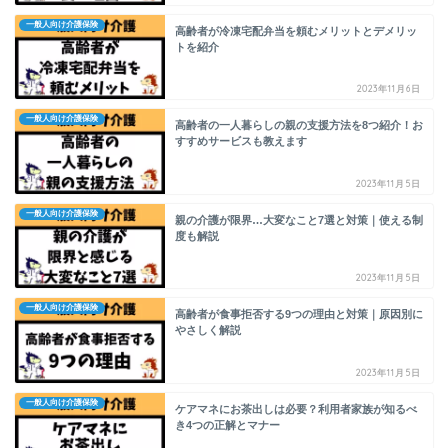
一般人向け介護保険
高齢者が冷凍宅配弁当を頼むメリットとデメリッ
トを紹介
2023年11月6日
一般人向け介護保険
高齢者の一人暮らしの親の支援方法を8つ紹介！お
すすめサービスも教えます
2023年11月5日
一般人向け介護保険
親の介護が限界…大変なこと7選と対策｜使える制
度も解説
2023年11月5日
一般人向け介護保険
高齢者が食事拒否する9つの理由と対策｜原因別に
やさしく解説
2023年11月5日
一般人向け介護保険
ケアマネにお茶出しは必要？利用者家族が知るべ
き4つの正解とマナー