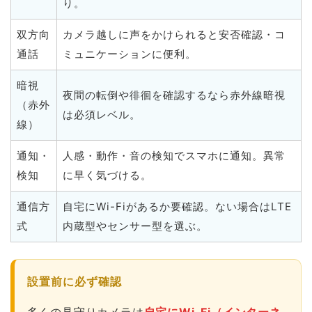
り。
双方向
カメラ越しに声をかけられると安否確認・コ
通話
ミュニケーションに便利。
暗視
夜間の転倒や徘徊を確認するなら赤外線暗視
（赤外
は必須レベル。
線）
通知・
人感・動作・音の検知でスマホに通知。異常
検知
に早く気づける。
通信方
自宅にWi-Fiがあるか要確認。ない場合はLTE
式
内蔵型やセンサー型を選ぶ。
設置前に必ず確認
多くの見守りカメラは
自宅にWi-Fi（インターネ