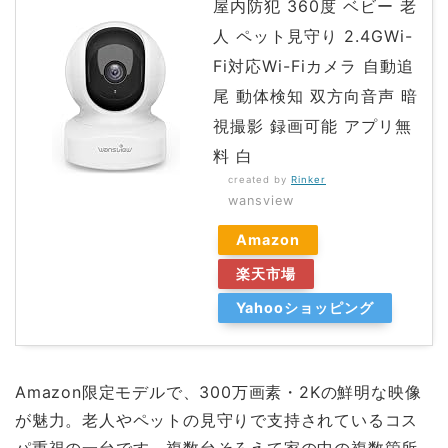
屋内防犯 360度 ベビー 老
人 ペット見守り 2.4GWi-
Fi対応Wi-Fiカメラ 自動追
尾 動体検知 双方向音声 暗
視撮影 録画可能 アプリ無
料 白
created by
Rinker
wansview
Amazon
楽天市場
Yahooショッピング
Amazon限定モデルで、300万画素・2Kの鮮明な映像
が魅力。老人やペットの見守りで支持されているコス