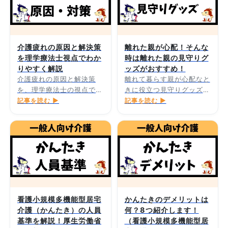
介護疲れの原因と解決策
離れた親が心配！そんな
を理学療法士視点でわか
時は離れた親の見守りグ
りやすく解説
ッズがおすすめ！
介護疲れの原因と解決策
離れて暮らす親が心配なと
を、理学療法士の視点でわ
きに役立つ見守りグッズを
かりやすく解説します。
記事を読む ▶
紹介します。
記事を読む ▶
看護小規模多機能型居宅
かんたきのデメリットは
介護（かんたき）の人員
何？8つ紹介します！
基準を解説！厚生労働省
（看護小規模多機能型居