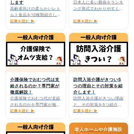
します
日本人に多い難病をランキ
高齢者向けの柔らかいレト
ング形式でわかりやすく解
ルト食品を10種類紹介し
説します。
ます。
記事を読む ▶
記事を読む ▶
介護保険でおむつ代は支
訪問入浴介護がきつい5
給されるのか？専門家が
つの理由とその対策を紹
徹底解説！
介します！
介護保険でおむつ代が支給
訪問入浴介護がきつい理由
されるのかを専門家が徹底
と、その対策を5つ紹介し
解説します。
記事を読む ▶
ます。
記事を読む ▶
老人ホームや介護施設