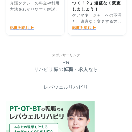
つく！？」遠慮なく変更
介護タクシーの料金や利用
しましょう！
方法をわかりやすく解説し
ケアマネージャーへの不満
ます。
と、遠慮なく変更する方法
記事を読む ▶
を解説します。
記事を読む ▶
スポンサーリンク
PR
リハビリ職の
転職・求人
なら
レバウェルリハビリ