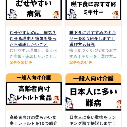
むせやすいのは、病気？
嚥下食におすすめのミキ
むせる理由と病気を疑っ
サーを8つ紹介します！
たら確認したいこと
選び方も解説
むせやすい理由と、疑うべ
嚥下食づくりに役立つおす
き病気・確認したいことを
すめミキサーを、選び方と
解説します。
記事を読む ▶
あわせて紹介します。
記事を読む ▶
高齢者向けの柔らかい食
日本人に多い難病をラン
事！レトルトを10つ紹介
キング順で解説します！