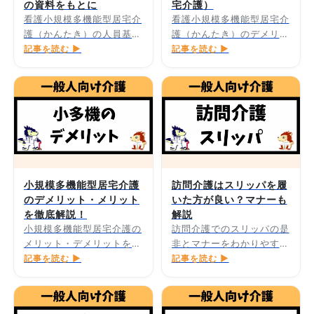
の資料をもとに
宅介護）
看護小規模多機能型居宅介
看護小規模多機能型居宅介
護（かんたき）の人員基準
護（かんたき）のデメリッ
を厚労省資料から解説しま
記事を読む ▶
トを8つ紹介します。
記事を読む ▶
す。
小規模多機能型居宅介護
訪問介護はスリッパを履
のデメリット・メリット
いた方が良い？マナーも
を徹底解説！
解説
小規模多機能型居宅介護の
訪問介護でのスリッパの是
メリット・デメリットを徹
非とマナーをわかりやすく
底解説します。
記事を読む ▶
解説します。
記事を読む ▶