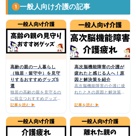
一般人向け介護の記事
1
高齢の親の一人暮らし
高次脳機能障害の介護が
（独居・留守中）を見守
疲れたと感じる人へ！原
りするおすすめグッズ5
因と解決策を紹介
選
高次脳機能障害の介護に疲
独居の高齢の親を見守るの
れたときの原因と解決策を
に役立つおすすめグッズを
紹介します。
5つ紹介します。
記事を読む ▶
記事を読む ▶