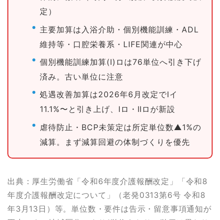
定）
主要加算は入浴介助・個別機能訓練・ADL
維持等・口腔栄養系・LIFE関連が中心
個別機能訓練加算(Ⅰ)ロは76単位へ引き下げ
済み。古い単位に注意
処遇改善加算は2026年6月改定でⅠイ
11.1%〜と引き上げ、Ⅰロ・Ⅱロが新設
虐待防止・BCP未策定は所定単位数▲1%の
減算。まず減算回避の体制づくりを優先
出典：厚生労働省「令和6年度介護報酬改定」「令和8
年度介護報酬改定について」（老発0313第6号 令和8
年3月13日）等。単位数・要件は告示・留意事項通知が