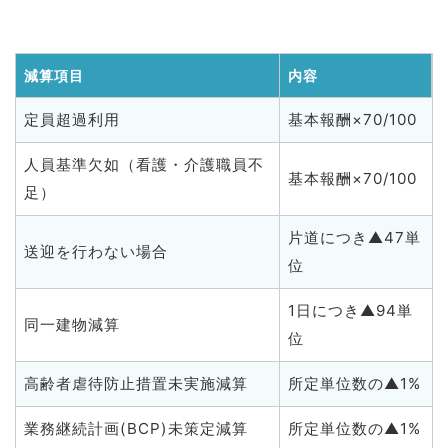
減算項目
内容
定員超過利用
基本報酬×70/100
人員基準欠如（看護・介護職員不
基本報酬×70/100
足）
片道につき▲47単
送迎を行わない場合
位
1日につき▲94単
同一建物減算
位
高齢者虐待防止措置未実施減算
所定単位数の▲1%
業務継続計画(BCP)未策定減算
所定単位数の▲1%