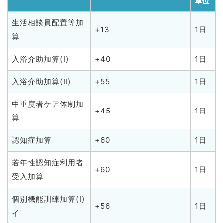
単位
生活相談員配置等加
+13
1日
算
入浴介助加算(Ⅰ)
+40
1日
入浴介助加算(Ⅱ)
+55
1日
中重度者ケア体制加
+45
1日
算
認知症加算
+60
1日
若年性認知症利用者
+60
1日
受入加算
個別機能訓練加算(Ⅰ)
+56
1日
イ