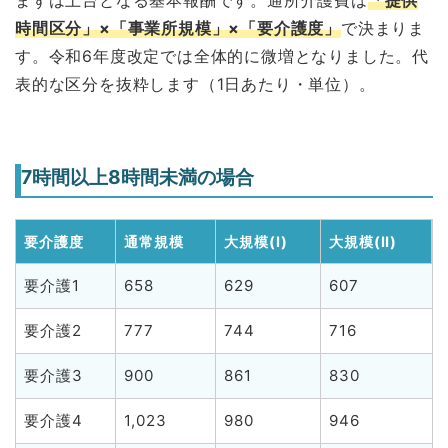
時間区分」×「事業所規模」×「要介護度」
で決まりま
す。令和6年度改定では全体的に微増となりました。代
表的な区分を抜粋します（1日あたり・単位）。
7時間以上8時間未満の場合
要介護度
通常規模
大規模(Ⅰ)
大規模(Ⅱ)
要介護1
658
629
607
要介護2
777
744
716
要介護3
900
861
830
要介護4
1,023
980
946