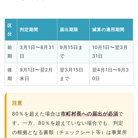
区
判定期間
届出期限
減算の適用期間
分
前
3月1日〜8月31
9月15日ま
10月1日〜翌3月
期
日
で
31日
後
9月1日〜翌2月
翌3月15日
翌4月1日〜9月3
期
末日
まで
0日
注意
80％を超えた場合は
市町村長への届出が必須
で
す。一方、80％を超えていない場合でも、判定
の根拠となる書類（チェックシート等）は事業所