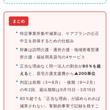
まとめ
特定事業所集中減算は、ケアプランの公正
中立を担保するための仕組み
対象は訪問介護・通所介護・地域密着型通
所介護・福祉用具貸与の4サービス
正当な理由なく同一法人の割合が
80％を超
える
と、居宅介護支援費から
▲200単位
判定は前期（3〜8月）・後期（9〜2月）
の年2回、届出期限は9月15日・3月15日
80％超でも「正当な理由」が認められれば
減算されない。客観的事実で記録を残すこ