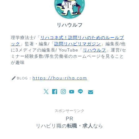
リハウルフ
理学療法士/「
リハコネ式！訪問リハのためのルールブ
ック
」監著・編集/「
訪問リハビリマガジン
」編集長/他
に3メディアの編集長/ YouTube「
リハウルフ
」運営/セ
ミナー経験多数/厚生労働省のホームページを見ること
が趣味
https://hou-riha.com
BLOG：
スポンサーリンク
PR
リハビリ職の
転職・求人
なら