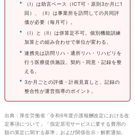
（Ⅰ）は助言ベース（ICT可・原則3か月に1
回）、（Ⅱ）は事業所を訪問しての共同評
価が必要（毎月可）。
（Ⅰ）と（Ⅱ）は併算定不可。個別機能訓練
加算との組み合わせで単位が変わる。
連携先は訪問リハ・通所リハ・リハビリを
行う医療提供施設。契約・同意・記録を整
える。
3か月ごとの評価・計画見直しと、記録の
整合性が運営指導のポイント。
出典：厚生労働省「令和6年度介護報酬改定における改
定事項について」「指定居宅サービスに要する費用の
額の算定に関する基準」および関係告示・解釈通知。