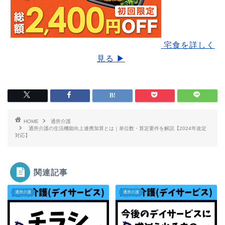
宅食を詳しく
見る ▶
HOME
通所介護
通所介護の生活機能向上連携加算とは｜単位数・算定要件を解説【2024年改定
対応】
関連記事
通所介護
通所介護