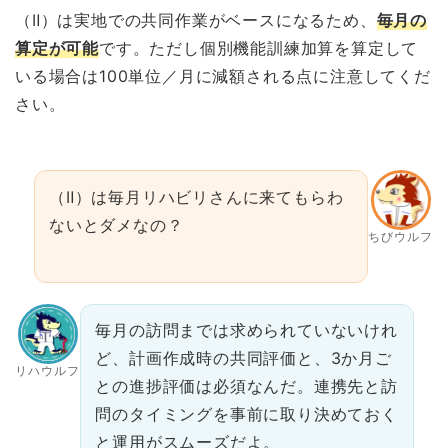
（Ⅱ）は実地での共同作業がベースになるため、
毎月の
算定が可能
です。ただし個別機能訓練加算を算定して
いる場合は100単位／月に減額される点に注意してくだ
さい。
（Ⅱ）は毎月リハビリさんに来てもらわ
ないとダメなの？
ちびウルフ
毎月の訪問までは求められていないけれ
ど、計画作成時の共同評価と、3か月ご
リハウルフ
との進捗評価は必須なんだ。連携先と訪
問のタイミングを事前に取り決めておく
と運用がスムーズだよ。