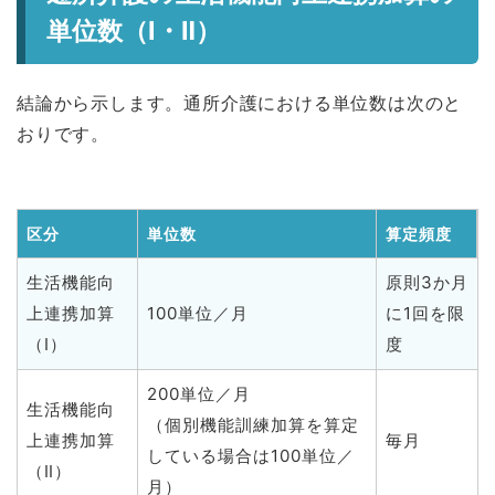
単位数（Ⅰ・Ⅱ）
結論から示します。通所介護における単位数は次のと
おりです。
区分
単位数
算定頻度
生活機能向
原則3か月
上連携加算
100単位／月
に1回を限
（Ⅰ）
度
200単位／月
生活機能向
（個別機能訓練加算を算定
上連携加算
毎月
している場合は100単位／
（Ⅱ）
月）