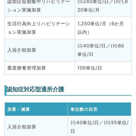
認知症短期集中リハビリテー
(I)240単位/日／(II)1,9
ション実施加算
20単位/月
生活行為向上リハビリテーシ
1,250単位/月（6か月
ョン実施加算
以内）
(I)40単位/日／(II)60
入浴介助加算
単位/日
重度療養管理加算
100単位/日
認知症対応型通所介護
加算・減算
単位数の目安
(I)40単位/日／(II)55単位/
入浴介助加算
日