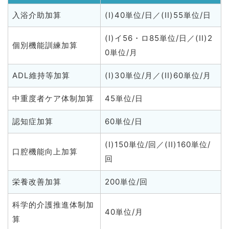
入浴介助加算
(I)40単位/日／(II)55単位/日
(I)イ56・ロ85単位/日／(II)2
個別機能訓練加算
0単位/月
ADL維持等加算
(I)30単位/月／(II)60単位/月
中重度者ケア体制加算
45単位/日
認知症加算
60単位/日
(I)150単位/回／(II)160単位/
口腔機能向上加算
回
栄養改善加算
200単位/回
科学的介護推進体制加
40単位/月
算