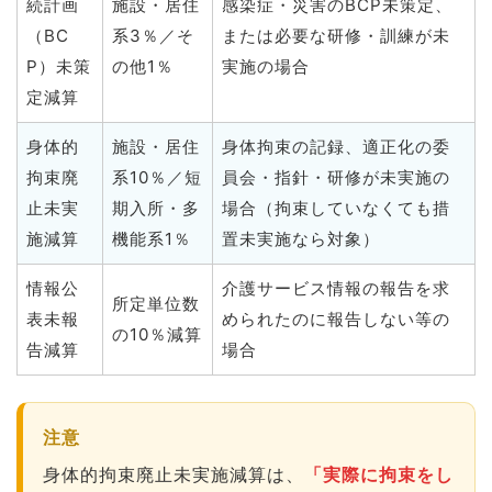
続計画
施設・居住
感染症・災害のBCP未策定、
（BC
系3％／そ
または必要な研修・訓練が未
P）未策
の他1％
実施の場合
定減算
身体的
施設・居住
身体拘束の記録、適正化の委
拘束廃
系10％／短
員会・指針・研修が未実施の
止未実
期入所・多
場合（拘束していなくても措
施減算
機能系1％
置未実施なら対象）
情報公
介護サービス情報の報告を求
所定単位数
表未報
められたのに報告しない等の
の10％減算
告減算
場合
注意
身体的拘束廃止未実施減算は、
「実際に拘束をし