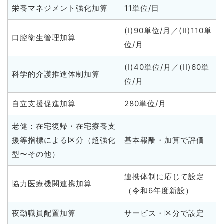
栄養マネジメント強化加算
11単位/日
(I)90単位/月／(II)110単
口腔衛生管理加算
位/月
(I)40単位/月／(II)60単
科学的介護推進体制加算
位/月
自立支援促進加算
280単位/月
老健：在宅復帰・在宅療養支
援等指標による区分（超強化
基本報酬・加算で評価
型〜その他）
連携体制に応じて設定
協力医療機関連携加算
（令和6年度新設）
夜勤職員配置加算
サービス・区分で設定