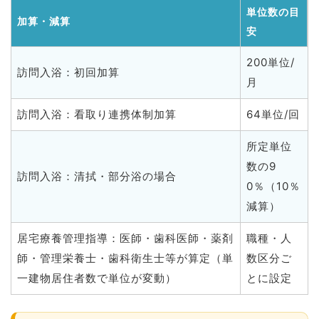
単位数の目
加算・減算
安
200単位/
訪問入浴：初回加算
月
訪問入浴：看取り連携体制加算
64単位/回
所定単位
数の9
訪問入浴：清拭・部分浴の場合
0％（10％
減算）
居宅療養管理指導：医師・歯科医師・薬剤
職種・人
師・管理栄養士・歯科衛生士等が算定（単
数区分ご
一建物居住者数で単位が変動）
とに設定