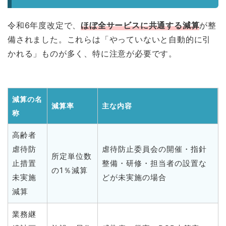
令和6年度改定で、
ほぼ全サービスに共通する減算
が整
備されました。これらは「やっていないと自動的に引
かれる」ものが多く、特に注意が必要です。
減算の名
減算率
主な内容
称
高齢者
虐待防
虐待防止委員会の開催・指針
所定単位数
止措置
整備・研修・担当者の設置な
の1％減算
未実施
どが未実施の場合
減算
業務継