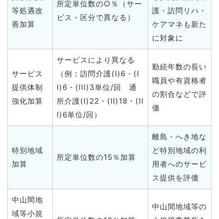
所定単位数の○％（サー
等処遇改
護・訪問リハ・
ビス・区分で異なる）
善加算
ケアマネも新た
に対象に
サービスにより異なる
勤続年数の長い
サービス
（例：訪問介護(I)6・(I
職員や有資格者
提供体制
I)6・(III)3単位/回 通
の割合などで評
強化加算
所介護(I)22・(II)18・(II
価
I)6単位/回）
離島・へき地な
特別地域
ど特別地域の利
所定単位数の15％加算
加算
用者へのサービ
ス提供を評価
中山間地
中山間地域等の
域等小規