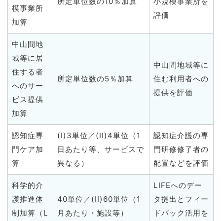
所定単位数の10％加算
小規模事業所を
模事業所
評価
加算
中山間地
域等に居
中山間地域等に
住する者
所定単位数の5％加算
住む利用者への
へのサー
提供を評価
ビス提供
加算
認知症専
(I)3単位／(II)4単位（1
認知症介護の専
門ケア加
日あたり等、サービスで
門研修修了者の
算
異なる）
配置などを評価
科学的介
LIFEへのデー
護推進体
40単位／(II)60単位（1
タ提出とフィー
制加算（L
月あたり・施設等）
ドバック活用を