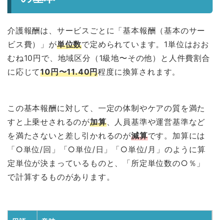
介護報酬は、サービスごとに「基本報酬（基本のサー
ビス費）」が
単位数
で定められています。1単位はおお
むね10円で、地域区分（1級地〜その他）と人件費割合
に応じて
10円〜11.40円
程度に換算されます。
この基本報酬に対して、一定の体制やケアの質を満た
すと上乗せされるのが
加算
、人員基準や運営基準など
を満たさないと差し引かれるのが
減算
です。加算には
「○単位/回」「○単位/日」「○単位/月」のように算
定単位が決まっているものと、「所定単位数の○％」
で計算するものがあります。