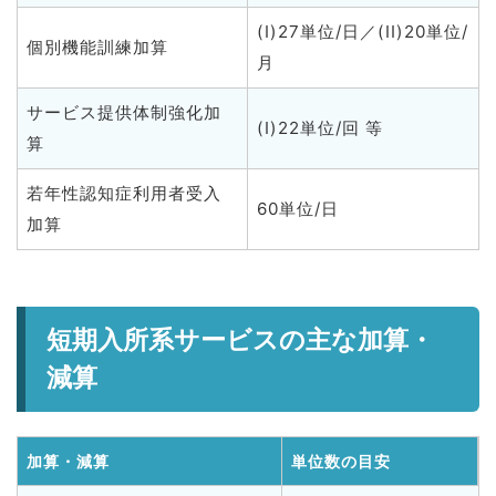
(I)27単位/日／(II)20単位/
個別機能訓練加算
月
サービス提供体制強化加
(I)22単位/回 等
算
若年性認知症利用者受入
60単位/日
加算
短期入所系サービスの主な加算・
減算
加算・減算
単位数の目安