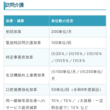
訪問介護
加算・減算
単位数の目安
初回加算
200単位/月
緊急時訪問介護加算
100単位/回
(I)20％／(II)10％／(III)10％
特定事業所加算
／(IV)5％／(V)3％
(I)100単位/月／(II)200単位/
生活機能向上連携加算
月
口腔連携強化加算
50単位/回（令和6年度新設）
同一建物等居住者への
10％／15％／（大規模・一定
サービス提供減算
割合超で）12％ など