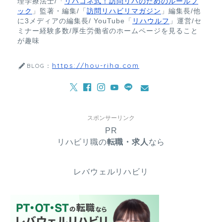
理学療法士/「
リハコネ式！訪問リハのためのルールブ
ック
」監著・編集/「
訪問リハビリマガジン
」編集長/他
に3メディアの編集長/ YouTube「
リハウルフ
」運営/セ
ミナー経験多数/厚生労働省のホームページを見ること
が趣味
https://hou-riha.com
BLOG：
スポンサーリンク
PR
リハビリ職の
転職・求人
なら
レバウェルリハビリ