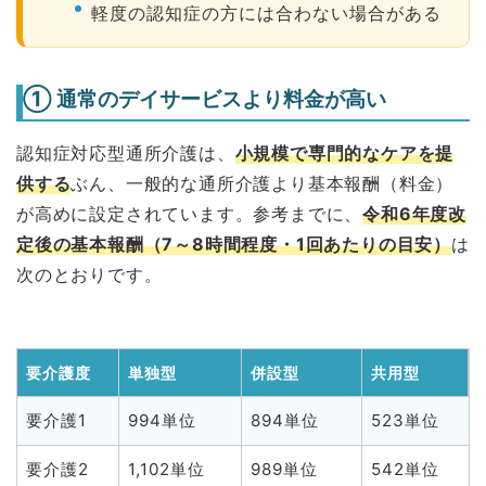
軽度の認知症の方には合わない場合がある
① 通常のデイサービスより料金が高い
認知症対応型通所介護は、
小規模で専門的なケアを提
供する
ぶん、一般的な通所介護より基本報酬（料金）
が高めに設定されています。参考までに、
令和6年度改
定後の基本報酬（7～8時間程度・1回あたりの目安）
は
次のとおりです。
要介護度
単独型
併設型
共用型
要介護1
994単位
894単位
523単位
要介護2
1,102単位
989単位
542単位