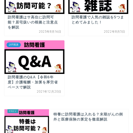
訪問看護はサ高住に訪問可
訪問看護で人気の雑誌を5つま
能？居宅扱いの根拠と注意点
とめてみました！
を解説
2023年8月16日
2022年8月5日
訪問看護
訪問看護のQ&A【令和6年
度】介護報酬・加算を厚労省
ベースで解説
2021年12月20日
特養に訪問看護は入れる？末期がんの例
外と医療保険の算定を徹底解説