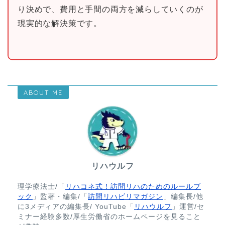
り決めで、費用と手間の両方を減らしていくのが
現実的な解決策です。
ABOUT ME
リハウルフ
理学療法士/「
リハコネ式！訪問リハのためのルールブ
ック
」監著・編集/「
訪問リハビリマガジン
」編集長/他
に3メディアの編集長/ YouTube「
リハウルフ
」運営/セ
ミナー経験多数/厚生労働省のホームページを見ること