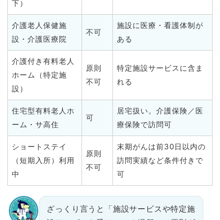
下）
介護老人保健施
施設に医療・看護体制が
不可
設・介護医療院
ある
介護付き有料老人
原則
特定施設サービスに含ま
ホーム（特定施
不可
れる
設）
住宅型有料老人ホ
居宅扱い。介護保険／医
可
ーム・サ高住
療保険で訪問可
ショートステイ
末期がんは前30日以内の
原則
（短期入所）利用
訪問実績など条件付きで
不可
中
可
ざっくり言うと「施設サービスや特定施