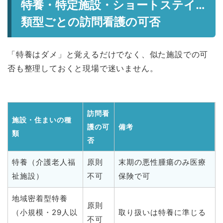
特養・特定施設・ショートステイ…
類型ごとの訪問看護の可否
「特養はダメ」と覚えるだけでなく、似た施設での可
否も整理しておくと現場で迷いません。
訪問看
施設・住まいの種
護の可
備考
類
否
特養（介護老人福
原則
末期の悪性腫瘍のみ医療
祉施設）
不可
保険で可
地域密着型特養
原則
（小規模・29人以
取り扱いは特養に準じる
不可