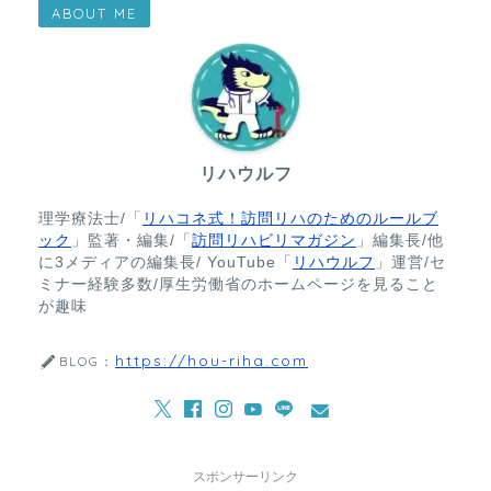
ABOUT ME
リハウルフ
理学療法士/「
リハコネ式！訪問リハのためのルールブ
ック
」監著・編集/「
訪問リハビリマガジン
」編集長/他
に3メディアの編集長/ YouTube「
リハウルフ
」運営/セ
ミナー経験多数/厚生労働省のホームページを見ること
が趣味
https://hou-riha.com
BLOG：
スポンサーリンク