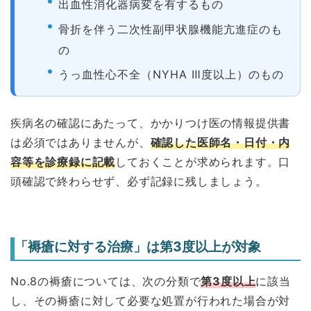
出血性消化器病変を有するもの
骨折を伴う二次性副甲状腺機能亢進症のも
の
うっ血性心不全（NYHA Ⅲ度以上）のもの
疾病名の確認にあたって、かかりつけ医の情報提供書
は必須ではありませんが、
確認した医師名・日付・内
容等を診療録に記載
しておくことが求められます。口
頭確認で終わらせず、必ず記録に残しましょう。
「褥瘡に対する治療」は第3度以上が対象
No.8の褥瘡については、次の分類で
第3度以上
に該当
し、その褥瘡に対して必要な処置が行われた場合が対