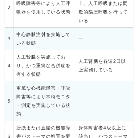
呼吸障害等により人工呼
上、人工呼吸または間
2
吸器を使用している状態
歇的陽圧呼吸を行って
いる
中心静脈注射を実施して
3
—
いる状態
人工腎臓を実施してお
人工腎臓を各週2日以
4
り、かつ重篤な合併症を
上実施している
有する状態
重篤な心機能障害・呼吸
障害等により常時モニタ
5
—
ー測定を実施している状
態
膀胱または直腸の機能障
身体障害者4級以上に
6
害がストーマの処置を要
該当し、かつストーマ