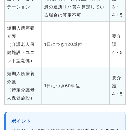
テーション
満の通所リハ費を算定してい
3・
る場合は算定不可
4・5
短期入所療養
介護
要介
（介護老人保
1日につき120単位
護
健施設・ユニ
4・5
ット型老健）
短期入所療養
要介
介護
1日につき60単位
護
（特定介護老
4・5
人保健施設）
ポイント