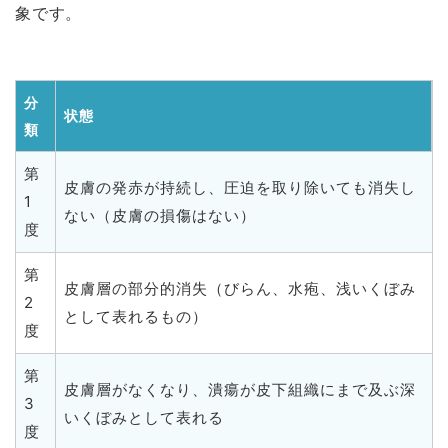
象です。
分
状態
類
第
皮膚の発赤が持続し、圧迫を取り除いても消失し
1
ない（皮膚の損傷はない）
度
第
皮膚層の部分的消失（びらん、水疱、浅いくぼみ
2
として表れるもの）
度
第
皮膚層がなくなり、潰瘍が皮下組織にまで及ぶ深
3
いくぼみとして表れる
度