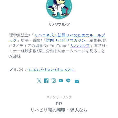
リハウルフ
理学療法士/「
リハコネ式！訪問リハのためのルールブ
ック
」監著・編集/「
訪問リハビリマガジン
」編集長/他
に3メディアの編集長/ YouTube「
リハウルフ
」運営/セ
ミナー経験多数/厚生労働省のホームページを見ること
が趣味
https://hou-riha.com
BLOG：
スポンサーリンク
PR
リハビリ職の
転職・求人
なら