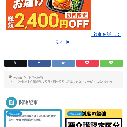
宅食を詳しく
見る ▶
HOME
制度の勉強
【一覧表】介護保険で同日・同一時間に算定できないサービスの組み合わせ
関連記事
制度の勉強
制度の勉強