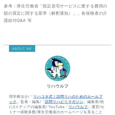
参考：厚生労働省「指定居宅サービスに要する費用の
額の算定に関する基準（解釈通知）」、各保険者の介
護給付Q&A 等
ABOUT ME
リハウルフ
理学療法士/「
リハコネ式！訪問リハのためのルールブ
ック
」監著・編集/「
訪問リハビリマガジン
」編集長/他
に3メディアの編集長/ YouTube「
リハウルフ
」運営/セ
ミナー経験多数/厚生労働省のホームページを見ること