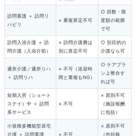
○ 回数・限
訪問看護 ＋ 訪問リ
× 重複算定不可
度額の範囲
ハビリ
で可
訪問入浴介護 ＋ 訪
× 訪問介護費は
○ 別目的の
問介護（入浴介助）
別に算定不可
介護なら可
○ ケアプラ
通所介護／通所リハ
× 不可（送迎時
ン上整合す
＋ 訪問リハ
間と重複もNG）
れば可
短期入所（ショート
× 原則不可
ステイ）中 ＋ 訪問
× 不可
（施設報酬
系サービス
に包括）
小規模多機能型居宅
× 原則不可
介護 ＋ 訪問看護
× 不可
（包括報