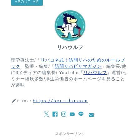
ABOUT ME
リハウルフ
理学療法士/「
リハコネ式！訪問リハのためのルールブ
ック
」監著・編集/「
訪問リハビリマガジン
」編集長/他
に3メディアの編集長/ YouTube「
リハウルフ
」運営/セ
ミナー経験多数/厚生労働省のホームページを見ること
が趣味
https://hou-riha.com
BLOG：
スポンサーリンク