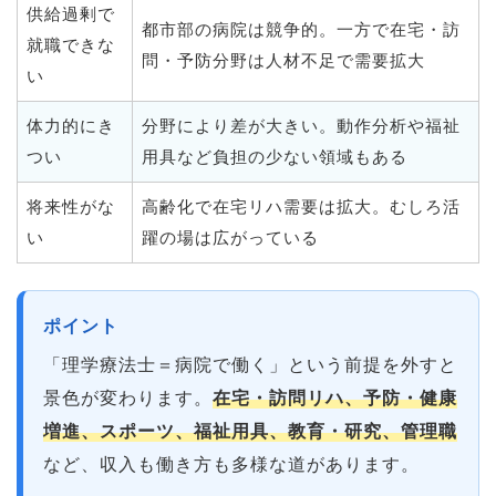
供給過剰で
都市部の病院は競争的。一方で在宅・訪
就職できな
問・予防分野は人材不足で需要拡大
い
体力的にき
分野により差が大きい。動作分析や福祉
つい
用具など負担の少ない領域もある
将来性がな
高齢化で在宅リハ需要は拡大。むしろ活
い
躍の場は広がっている
ポイント
「理学療法士＝病院で働く」という前提を外すと
景色が変わります。
在宅・訪問リハ、予防・健康
増進、スポーツ、福祉用具、教育・研究、管理職
など、収入も働き方も多様な道があります。