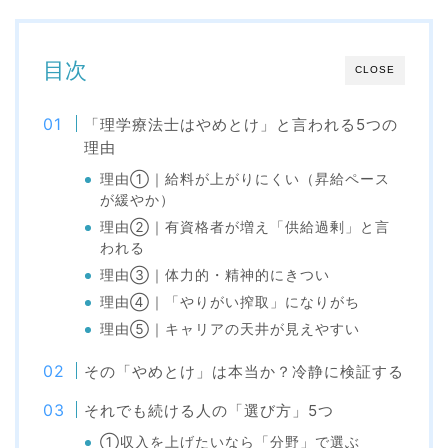
目次
CLOSE
「理学療法士はやめとけ」と言われる5つの
理由
理由①｜給料が上がりにくい（昇給ペース
が緩やか）
理由②｜有資格者が増え「供給過剰」と言
われる
理由③｜体力的・精神的にきつい
理由④｜「やりがい搾取」になりがち
理由⑤｜キャリアの天井が見えやすい
その「やめとけ」は本当か？冷静に検証する
それでも続ける人の「選び方」5つ
①収入を上げたいなら「分野」で選ぶ