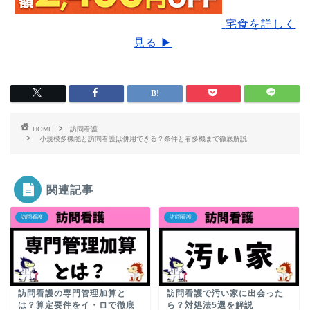
宅食を詳しく
見る ▶
HOME
訪問看護
小規模多機能と訪問看護は併用できる？条件と看多機まで徹底解説
関連記事
訪問看護
訪問看護
訪問看護の専門管理加算と
訪問看護で汚い家に出会った
は？算定要件をイ・ロで徹底
ら？対処法5選を解説