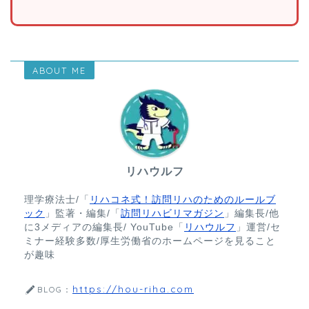
ABOUT ME
リハウルフ
理学療法士/「
リハコネ式！訪問リハのためのルールブ
ック
」監著・編集/「
訪問リハビリマガジン
」編集長/他
に3メディアの編集長/ YouTube「
リハウルフ
」運営/セ
ミナー経験多数/厚生労働省のホームページを見ること
が趣味
https://hou-riha.com
BLOG：