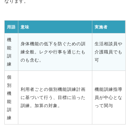
なります。
用語
意味
実施者
機
身体機能の低下を防ぐための訓
生活相談員や
能
練全般。レクや行事を通じたも
介護職員でも
訓
のも含む。
可
練
個
別
利用者ごとの個別機能訓練計画
機能訓練指導
機
に基づいて行う、目標に沿った
員が中心とな
能
訓練。加算の対象。
って関与
訓
練