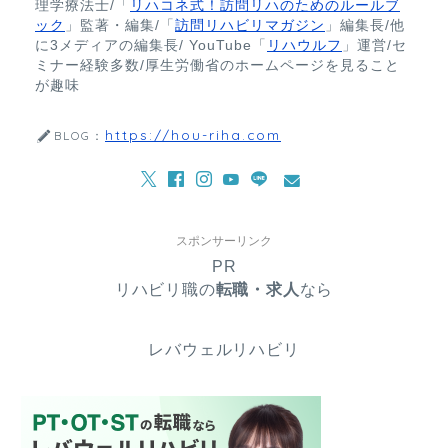
理学療法士/「
リハコネ式！訪問リハのためのルールブ
ック
」監著・編集/「
訪問リハビリマガジン
」編集長/他
に3メディアの編集長/ YouTube「
リハウルフ
」運営/セ
ミナー経験多数/厚生労働省のホームページを見ること
が趣味
https://hou-riha.com
BLOG：
スポンサーリンク
PR
リハビリ職の
転職・求人
なら
レバウェルリハビリ