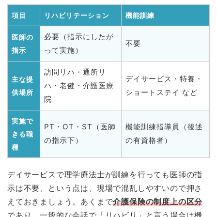
項目
リハビリテーション
機能訓練
必要（指示にしたが
医師の
不要
って実施）
指示
訪問リハ・通所リ
デイサービス・特養・
主な提
ハ・老健・介護医療
ショートステイ など
供場所
院
実施で
PT・OT・ST（医師
機能訓練指導員（後述
きる職
の指示下）
の有資格者）
種
デイサービスで理学療法士が訓練を行っても医師の指
示は不要、という点は、現場で混乱しやすいので押さ
えておきましょう。あくまで
介護保険の制度上の区分
であり、一般的な会話で「リハビリ」と言う場合は機