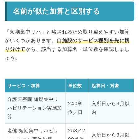
名前が似た加算と区別する
「短期集中リハ」と略されるため取り違えやすい加算
がいくつかあります。
自施設のサービス種別を先に切
り分けて
から、該当する加算名・単位数を確認しまし
ょう。
サービス・加算
単位数
起算日・対象
介護医療院 短期集中リ
240単
入所日から3月以
ハビリテーション実施加
位／日
内
算
老健 短期集中リハビリ
258／2
入所日から3月以