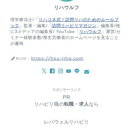
リハウルフ
理学療法士/「
リハコネ式！訪問リハのためのルールブ
ック
」監著・編集/「
訪問リハビリマガジン
」編集長/他
に3メディアの編集長/ YouTube「
リハウルフ
」運営/セ
ミナー経験多数/厚生労働省のホームページを見ること
が趣味
https://hou-riha.com
BLOG：
スポンサーリンク
PR
リハビリ職の
転職・求人
なら
レバウェルリハビリ