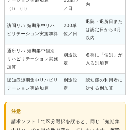
テーション実施加算
00単位
内
（Ⅰ）（Ⅱ）
／日
退院・退所日また
訪問リハ 短期集中リハ
200単
は認定日から3月
ビリテーション実施加算
位／日
以内
通所リハ 短期集中個別
別途設
名称に「個別」が
リハビリテーション実施
定
入る別加算
加算
認知症短期集中リハビリ
別途設
認知症の利用者に
テーション実施加算
定
対する別加算
注意
請求ソフト上で区分選択を誤ると、同じ「短期集
中リハ」でも単位数が変わってしまいます。
施設