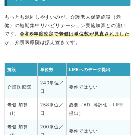
もっとも混同しやすいのが、介護老人保健施設（老
健）の短期集中リハビリテーション実施加算との違い
です。
令和6年度改定で老健は単位数が見直されました
が、介護医療院は据え置きです。
施設
単位数
LIFEへのデータ提出
240単位／
介護医療院
要件ではない
日
老健 加算
258単位／
必要（ADL等評価＋LIFE
（Ⅰ）
日
提出）
老健 加算
200単位／
要件ではない