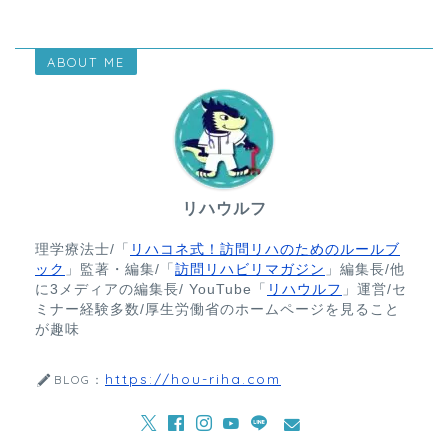
ABOUT ME
リハウルフ
理学療法士/「
リハコネ式！訪問リハのためのルールブ
ック
」監著・編集/「
訪問リハビリマガジン
」編集長/他
に3メディアの編集長/ YouTube「
リハウルフ
」運営/セ
ミナー経験多数/厚生労働省のホームページを見ること
が趣味
https://hou-riha.com
BLOG：