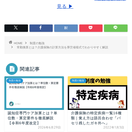
見る ▶
HOME
制度の勉強
常勤換算とは？介護保険の計算方法を厚労省様式でわかりやすく解説
関連記事
制度の勉強
制度の勉強
認知症専門ケア加算とは？単
介護保険の特定疾病一覧16種
位数・算定要件を徹底解説
類｜覚え方は語呂合わせ「パ
【令和6年度改定】
セリ残したガキ外へ」
2026年6月29日
2022年1月3日