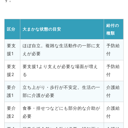
給付の
区分
大まかな状態の目安
種類
要支
ほぼ自立。複雑な生活動作の一部に支
予防給
援1
えが必要
付
要支
要支援1より支えが必要な場面が増え
予防給
援2
る
付
要介
立ち上がり・歩行が不安定。生活の一
介護給
護1
部に介護が必要
付
要介
食事・排せつなどにも部分的な介助が
介護給
護2
必要
付