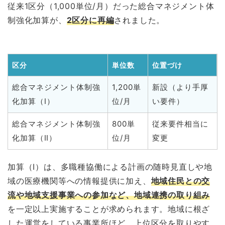
従来1区分（1,000単位/月）だった総合マネジメント体
制強化加算が、
2区分に再編
されました。
区分
単位数
位置づけ
総合マネジメント体制強
1,200単
新設（より手厚
化加算（Ⅰ）
位/月
い要件）
総合マネジメント体制強
800単
従来要件相当に
化加算（Ⅱ）
位/月
変更
加算（Ⅰ）は、多職種協働による計画の随時見直しや地
域の医療機関等への情報提供に加え、
地域住民との交
流や地域支援事業への参加など、地域連携の取り組み
を一定以上実施することが求められます。地域に根ざ
した運営をしている事業所ほど、上位区分を取りやす