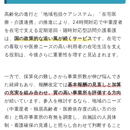
高齢化の進行と「地域包括ケアシステム」「在宅医
療・介護連携」の推進により、24時間対応で中重度者
を在宅で支える定期巡回・随時対応型訪問介護看護
は、
国の政策的な追い風が続くサービス
です。在宅で
の看取りや医療ニーズの高い利用者の在宅生活を支え
る役割は、今後さらに重要性を増すと見込まれます。
一方で、採算化の難しさから事業所数が伸び悩んでき
た経緯もあり、報酬改定では
基本報酬の見直しと加算
の充実を組み合わせ、質の高い事業所を評価する方向
が続いています。参入を検討するなら、地域のニーズ
（中重度者・独居高齢者・医療依存度の高い方の分
布）と既存事業所の有無を調査し、自施設の人員体
制・看護確保の見通しと照らし合わせて判断すること