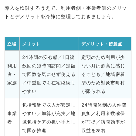
導入を検討するうえで、利用者側・事業者側のメリッ
トとデメリットを冷静に整理しておきましょう。
立場
メリット
デメリット・留意点
24時間の安心感／1日複
定額のため利用が少
利用
数回の短時間訪問／定額
ない月は割高に感じ
者・
で回数を気にせず使える
ることも／地域密着
家族
／中重度でも在宅継続し
型のため対象市町村
やすい
が限られる
包括報酬で収入が安定し
24時間体制の人件費
事業
やすい／加算が充実／地
負担／利用者数確保
者
域包括ケアの担い手とし
が前提／訪問効率が
て国が推進
収益を左右