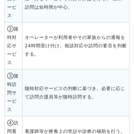
ービ
訪問は短時間が中心。
ス
②随
時対
オペレーターが利用者やその家族からの通報を
応サ
24時間受け付け、相談対応や訪問の要否を判断
ービ
する。
ス
③随
時訪
随時対応サービスの判断に基づき、必要に応じ
問サ
て訪問介護員等が随時訪問する。
ービ
ス
④訪
問看
看護師等が療養上の世話や診療の補助を行う。