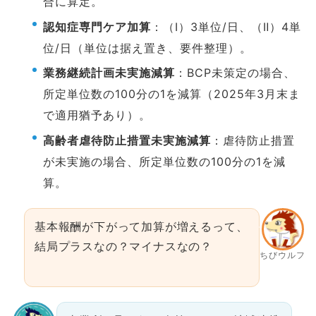
合に算定。
認知症専門ケア加算
：（Ⅰ）3単位/日、（Ⅱ）4単
位/日（単位は据え置き、要件整理）。
業務継続計画未実施減算
：BCP未策定の場合、
所定単位数の100分の1を減算（2025年3月末ま
で適用猶予あり）。
高齢者虐待防止措置未実施減算
：虐待防止措置
が未実施の場合、所定単位数の100分の1を減
算。
基本報酬が下がって加算が増えるって、
結局プラスなの？マイナスなの？
ちびウルフ