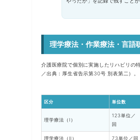
やったか」を記録で残すことが
理学療法・作業療法・言語
介護医療院で個別に実施したリハビリの特
／出典：厚生省告示第30号 別表第二）。
区分
単位数
123単位／
理学療法（Ⅰ）
回
理学療法（Ⅱ）
73単位／回