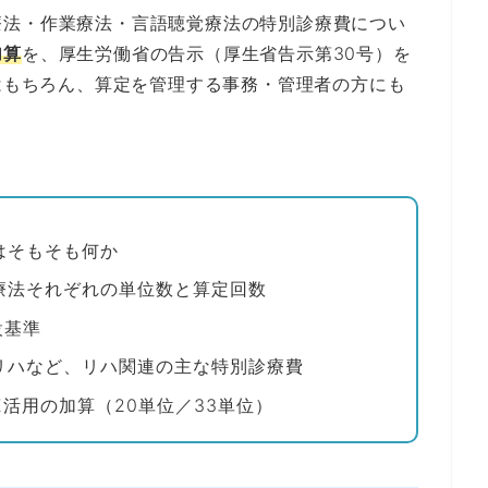
療法・作業療法・言語聴覚療法の特別診療費につい
加算
を、厚生労働省の告示（厚生省告示第30号）を
Tはもちろん、算定を管理する事務・管理者の方にも
はそもそも何か
療法それぞれの単位数と算定回数
設基準
リハなど、リハ関連の主な特別診療費
E活用の加算（20単位／33単位）