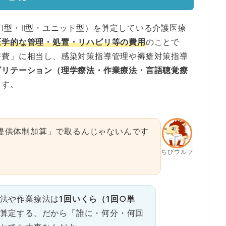
Ⅰ型・Ⅱ型・ユニット型）を算定している介護医療
医学的な管理・処置・リハビリ等の費用
のことで
療費」に相当し、感染対策指導管理や褥瘡対策指導
ビリテーション（理学療法・作業療法・言語聴覚療
ます。
提供体制加算」で取るんじゃないんです
ちびウルフ
法や作業療法は
1回いくら（1回○単
算定する。だから「誰に・何分・何回