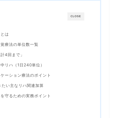
CLOSE
」とは
聴覚療法の単位数一覧
合計4回まで」
中リハ（1日240単位）
ニケーション療法のポイント
おきたい主なリハ関連加算
定を守るための実務ポイント