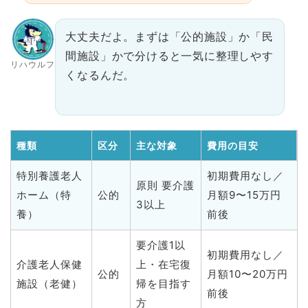
大丈夫だよ。まずは「公的施設」か「民
間施設」かで分けると一気に整理しやす
リハウルフ
くなるんだ。
種類
区分
主な対象
費用の目安
特別養護老人
初期費用なし／
原則 要介護
ホーム（特
公的
月額9〜15万円
3以上
養）
前後
要介護1以
初期費用なし／
介護老人保健
上・在宅復
公的
月額10〜20万円
施設（老健）
帰を目指す
前後
方