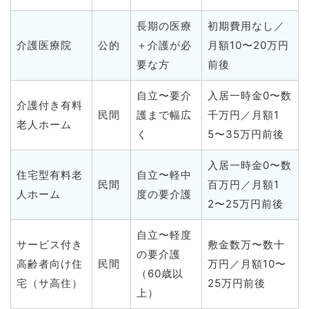
長期の医療
初期費用なし／
介護医療院
公的
＋介護が必
月額10〜20万円
要な方
前後
自立〜要介
入居一時金0〜数
介護付き有料
民間
護まで幅広
千万円／月額1
老人ホーム
く
5〜35万円前後
入居一時金0〜数
住宅型有料老
自立〜軽中
民間
百万円／月額1
人ホーム
度の要介護
2〜25万円前後
自立〜軽度
サービス付き
敷金数万〜数十
の要介護
高齢者向け住
民間
万円／月額10〜
（60歳以
宅（サ高住）
25万円前後
上）