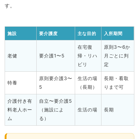
す。
施設
要介護度
主な目的
入所期間
在宅復
原則3〜6か
老健
要介護1〜5
帰・リハ
月ごとに判
ビリ
定
原則要介護3〜
生活の場
長期・看取
特養
5
（長期）
りまで可
介護付き有
自立〜要介護5
料老人ホー
（施設によ
生活の場
長期
ム
る）