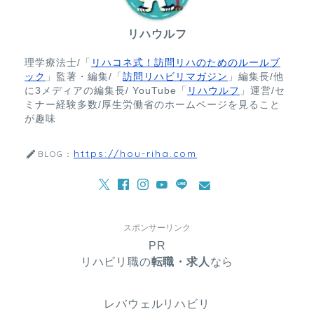
リハウルフ
理学療法士/「
リハコネ式！訪問リハのためのルールブ
ック
」監著・編集/「
訪問リハビリマガジン
」編集長/他
に3メディアの編集長/ YouTube「
リハウルフ
」運営/セ
ミナー経験多数/厚生労働省のホームページを見ること
が趣味
https://hou-riha.com
BLOG：
スポンサーリンク
PR
リハビリ職の
転職・求人
なら
レバウェルリハビリ