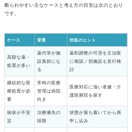
断られやすい主なケースと考え方の目安は次のとおり
です。
ケース
背景
対処のヒント
薬代等が施
薬剤調整の可否を主治医
高額な薬・
設負担にな
に相談／別施設も並行検
処置が多い
る
討
継続的な医
常時の医療
医療対応に強い老健・介
療処置が必
管理は病院
護医療院を探す
要
向き
病状が不安
治療優先の
状態が落ち着いてから再
定
段階
申し込み