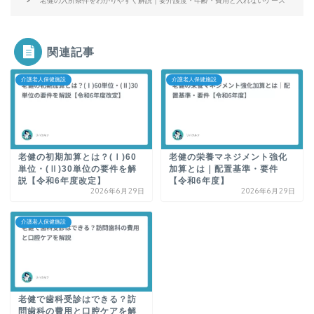
老健の入所条件をわかりやすく解説｜要介護度・年齢・費用と入れないケース
関連記事
介護老人保健施設
介護老人保健施設
老健の初期加算とは？(Ⅰ)60
老健の栄養マネジメント強化
単位・(Ⅱ)30単位の要件を解
加算とは｜配置基準・要件
説【令和6年度改定】
【令和6年度】
2026年6月29日
2026年6月29日
介護老人保健施設
老健で歯科受診はできる？訪
問歯科の費用と口腔ケアを解