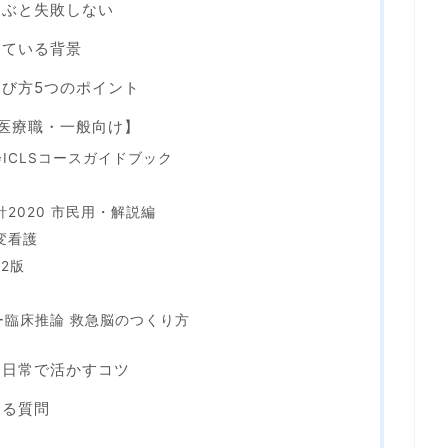
選ぶと失敗しない
えている背景
び方5つのポイント
医療職・一般向け】
会ICLSコースガイドブック
!
針2020 市民用・解説編
変看護
第2版
ー臨床推論 救急脳のつくり方
・日常で活かすコツ
ある質問