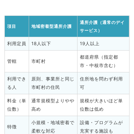
通所介護（通常のデイ
項目
地域密着型通所介護
サービス）
利用定員
18人以下
19人以上
都道府県（指定都
管轄
市町村
市・中核市含む）
利用でき
原則、事業所と同じ
住所地を問わず利用
る人
市町村の住民
可
料金（単
通常規模型よりやや
規模が大きいほど単
位数）
高め
位数は低め
小規模・地域密着で
設備・プログラムが
特徴
柔軟な対応
充実する施設も