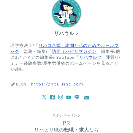
リハウルフ
理学療法士/「
リハコネ式！訪問リハのためのルールブ
ック
」監著・編集/「
訪問リハビリマガジン
」編集長/他
に3メディアの編集長/ YouTube「
リハウルフ
」運営/セ
ミナー経験多数/厚生労働省のホームページを見ること
が趣味
https://hou-riha.com
BLOG：
スポンサーリンク
PR
リハビリ職の
転職・求人
なら