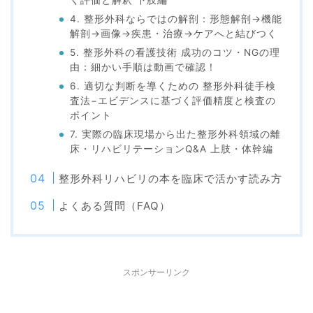
く評価と解釈 下肢編
4. 整形外科ならではの解剖：形態解剖→機能
解剖→画像→疾患・治療→ケアへと結びつく
5. 整形外科の看護技術 成功のコツ・NGの理
由：細かい手順は動画で確認！
6. 適切な判断を導くための 整形外科徒手検
査法−エビデンスに基づく評価精度と検査の
ポイント
7. 実際の臨床現場から出た整形外科領域の離
床・リハビリテーションQ&A 上肢・体幹編
整形外科リハビリの本を臨床で活かす読み方
よくある質問（FAQ）
スポンサーリンク