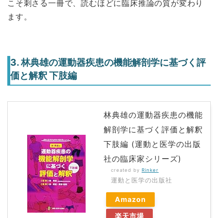
こそ刺さる一冊で、読むほどに臨床推論の質が変わり
ます。
3. 林典雄の運動器疾患の機能解剖学に基づく評
価と解釈 下肢編
林典雄の運動器疾患の機能
解剖学に基づく評価と解釈
下肢編 (運動と医学の出版
社の臨床家シリーズ)
created by
Rinker
運動と医学の出版社
Amazon
楽天市場