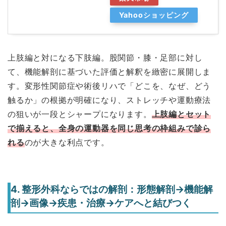
Yahooショッピング
上肢編と対になる下肢編。股関節・膝・足部に対し
て、機能解剖に基づいた評価と解釈を緻密に展開しま
す。変形性関節症や術後リハで「どこを、なぜ、どう
触るか」の根拠が明確になり、ストレッチや運動療法
の狙いが一段とシャープになります。
上肢編とセット
で揃えると、全身の運動器を同じ思考の枠組みで診ら
れる
のが大きな利点です。
4. 整形外科ならではの解剖：形態解剖→機能解
剖→画像→疾患・治療→ケアへと結びつく