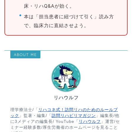
床・リハQ&Aが効く。
本は「担当患者に紐づけて引く」読み方
で、臨床力に直結させよう。
ABOUT ME
リハウルフ
理学療法士/「
リハコネ式！訪問リハのためのルールブ
ック
」監著・編集/「
訪問リハビリマガジン
」編集長/他
に3メディアの編集長/ YouTube「
リハウルフ
」運営/セ
ミナー経験多数/厚生労働省のホームページを見ること