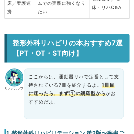
床／看護連
ムでの実践に強くなり
床・リハQ&A
携
たい
整形外科リハビリの本おすすめ7選
【PT・OT・ST向け】
ここからは、運動器リハで定番として支
持されている7冊を紹介するよ。
1冊目
リハウルフ
に迷ったら、まず①の網羅型から
がお
すすめだよ。
1. 整形外科リハビリテーション 第2版〜疾患ご