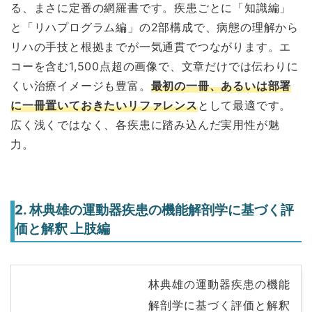
る、まさに定番の網羅書です。疾患ごとに「知識編」
と「リハプログラム編」の2部構成で、病態の理解から
リハの手技と根拠までが一気通貫でつながります。エ
コーを含む1,500点超の画像で、文章だけでは伝わりに
くい治療イメージも豊富。
最初の一冊、あるいは部署
に一冊置いておきたいリファレンス
として最適です。
広く浅くではなく、各疾患に踏み込んだ実用性が魅
力。
2. 林典雄の運動器疾患の機能解剖学に基づく評
価と解釈 上肢編
林典雄の運動器疾患の機能
解剖学に基づく評価と解釈