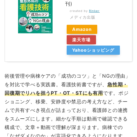
刊)
created by
Rinker
メディカ出版
Amazon
楽天市場
Yahooショッピング
術後管理や病棟ケアの「成功のコツ」と「NGの理由」
を対比で学べる実践書。看護技術書ですが、
急性期・
回復期でリハを担うPT・OT・STにも有用
です。ポジ
ショニング、移乗、安静度や禁忌の考え方など、チー
ムで共有すべき視点が詰まっており、看護師との連携
をスムーズにします。細かな手順は動画で確認できる
構成で、文章＋動画で理解が深まります。病棟での
「なぜダメなのか」が言語化できるようになります。