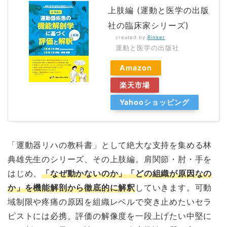
上肢編 (運動と医学の出版
社の臨床家シリーズ)
created by
Rinker
運動と医学の出版社
Amazon
楽天市場
Yahooショッピング
「運動器リハの教科書」として絶大な支持を集める林
典雄先生のシリーズ、その上肢編。肩関節・肘・手を
はじめ、
「なぜ動かないのか」「どの組織が原因なの
か」を機能解剖から徹底的に解釈
していきます。可動
域制限や疼痛の原因を組織レベルで突き止めたいセラ
ピストには必携。評価の解像度を一段上げたい中堅に