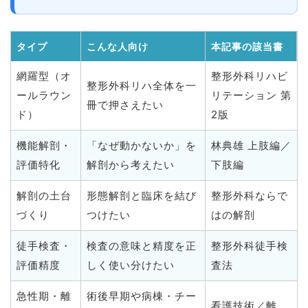
タイプ
こんな人向け
本記事の該当書
網羅型（オ
整形外科リハビ
整形外科リハ全体を一
ールラウン
リテーション 第
冊で押さえたい
ド）
2版
機能解剖・
「なぜ動かないか」を
林典雄 上肢編／
評価特化
解剖から考えたい
下肢編
解剖の土台
形態解剖と臨床を結び
整形外科ならで
づくり
つけたい
はの解剖
徒手検査・
検査の意味と精度を正
整形外科徒手検
評価精度
しく使い分けたい
査法
急性期・離
術後早期や病棟・チー
看護技術／離