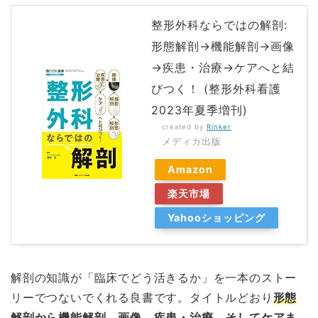
整形外科ならではの解剖:
形態解剖→機能解剖→画像
→疾患・治療→ケアへと結
びつく！ (整形外科看護
2023年夏季増刊)
created by
Rinker
メディカ出版
Amazon
楽天市場
Yahooショッピング
解剖の知識が「臨床でどう活きるか」を一本のストー
リーでつないでくれる良書です。タイトルどおり
形態
解剖から機能解剖、画像、疾患・治療、そしてケアま