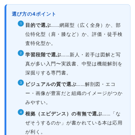
選び方の4ポイント
目的で選ぶ
……網羅型（広く全身）か、部
位特化型（肩・膝など）か、評価・徒手検
査特化型か。
学習段階で選ぶ
……新人・若手は図解と写
真が多い入門〜実践書、中堅は機能解剖を
深掘りする専門書。
ビジュアルの質で選ぶ
……解剖図・エコ
ー・画像が豊富だと組織のイメージがつか
みやすい。
根拠（エビデンス）の有無で選ぶ
……「な
ぜそうするのか」が書かれている本は応用
が利く。