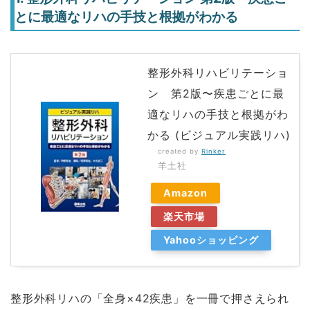
とに最適なリハの手技と根拠がわかる
整形外科リハビリテーショ
ン 第2版〜疾患ごとに最
適なリハの手技と根拠がわ
かる (ビジュアル実践リハ)
created by
Rinker
羊土社
Amazon
楽天市場
Yahooショッピング
整形外科リハの「全身×42疾患」を一冊で押さえられ