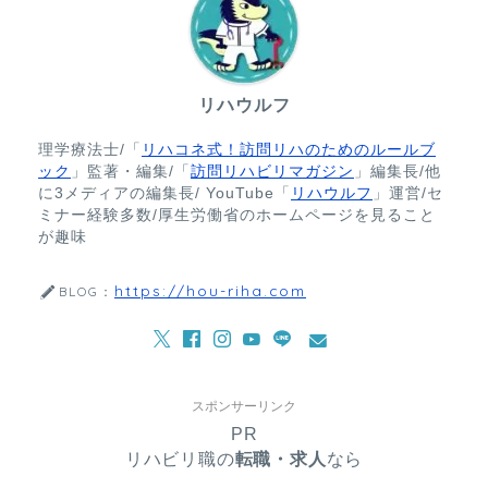
リハウルフ
理学療法士/「
リハコネ式！訪問リハのためのルールブ
ック
」監著・編集/「
訪問リハビリマガジン
」編集長/他
に3メディアの編集長/ YouTube「
リハウルフ
」運営/セ
ミナー経験多数/厚生労働省のホームページを見ること
が趣味
https://hou-riha.com
BLOG：
スポンサーリンク
PR
リハビリ職の
転職・求人
なら