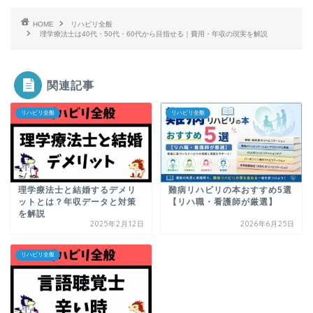
HOME
リハビリ全般
理学療法士は40代・50代・60代から目指せる｜費用・年収の現実を解説
関連記事
リハビリ全般
リハビリ全般
理学療法士と結婚するデメリ
難病リハビリの本おすすめ5選
ットとは？年収データと対策
【リハ職・看護師が厳選】
を解説
2025年2月12日
2026年6月25日
リハビリ全般