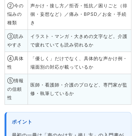
②今の
声かけ・接し方／拒否・抵抗／困りごと（徘
悩みの
徊・妄想など）／痛み・BPSD／お金・手続
種類
き
③読み
イラスト・マンガ・大きめの文字など。介護
やすさ
で疲れていても読み切れるか
④具体
「優しく」だけでなく、具体的な声かけ例・
性
場面別の対応が載っているか
⑤情報
医師・看護師・介護のプロなど、専門家が監
の信頼
修・執筆しているか
性
ポイント
最初の一冊は「声のかけ方・接し方」の入門書が