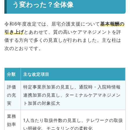
う変わった？全体像
令和6年度改定では、居宅介護支援について
基本報酬の
引き上げ
とあわせて、質の高いケアマネジメントを評
価する方向で多くの見直しが行われました。主な柱は
次のとおりです。
分類
主な改定項目
評価
特定事業所加算の見直し、通院時・入院時情報
の充
連携加算の見直し、ターミナルケアマネジメン
実
ト加算の対象拡大
業務
1人当たり取扱件数の見直し、テレワークの取扱
効率
い明確化、モニタリングの柔軟化