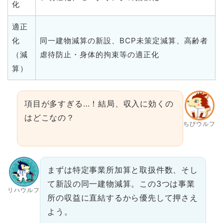
化
適正
化
同一建物減算の新設、BCP未策定減算、高齢者
（減
虐待防止・身体的拘束等の適正化
算）
項目が多すぎる…！結局、収入に効くの
はどこなの？
ちびウルフ
まずは特定事業所加算と取扱件数、そし
て新設の同一建物減算。この3つは事業
リハウルフ
所の収益に直結するから優先して押さえ
よう。