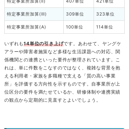
特定事業所加算(Ⅱ)
407単位
421単位
特定事業所加算(Ⅲ)
309単位
323単位
特定事業所加算(A)
100単位
114単位
いずれも
14単位の引き上げ
です。あわせて、ヤングケ
アラーや障害者施策など多様な生活課題への対応、関
係機関との連携といった要件が整理されています。こ
れは、単に件数をこなすのではなく、複雑な背景を抱
える利用者・家族を多職種で支える「質の高い事業
所」を評価する方向性を示すものです。自事業所が上
位区分の要件を満たせているか、研修体制や連携実績
の観点から定期的に見直すとよいでしょう。