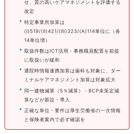
せ、質の高いケアマネジメントを評価する
改定
特定事業所加算は
(Ⅰ)519/(Ⅱ)421/(Ⅲ)323/(A)114単位に（各
14単位増）
取扱件数はICT活用・事務職員配置を前提
に取扱いが緩和
通院時情報連携加算は歯科も対象に、ター
ミナルケアマネジメント加算は対象拡大
同一建物減算（5％減算）・BCP未策定減
算などが新設・導入
正確な単位・要件は厚生労働省の一次情報
と保険者案内で必ず確認を