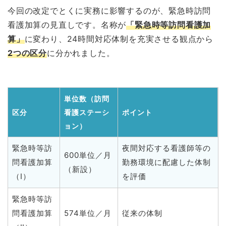
今回の改定でとくに実務に影響するのが、緊急時訪問
看護加算の見直しです。名称が
「緊急時等訪問看護加
算」
に変わり、24時間対応体制を充実させる観点から
2つの区分
に分かれました。
単位数（訪問
区分
看護ステーシ
ポイント
ョン）
緊急時等訪
夜間対応する看護師等の
600単位／月
問看護加算
勤務環境に配慮した体制
（新設）
（Ⅰ）
を評価
緊急時等訪
問看護加算
574単位／月
従来の体制