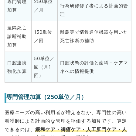
専門管理
250単位
行為研修修了者による計画的管
加算
／月
理
遠隔死亡
150単位
離島等で情報通信機器を用いた
診断補助
／回
死亡診断の補助
加算
50単位／
口腔連携
口腔状態の評価と歯科・ケアマ
回（月1
強化加算
ネへの情報提供
回）
専門管理加算（250単位／月）
医療ニーズの高い利用者が増えるなか、専門性の高い
看護師による計画的な管理を評価する加算です。算定
できるのは、
緩和ケア・褥瘡ケア・人工肛門ケア・人