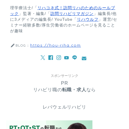
理学療法士/「
リハコネ式！訪問リハのためのルールブ
ック
」監著・編集/「
訪問リハビリマガジン
」編集長/他
に3メディアの編集長/ YouTube「
リハウルフ
」運営/セ
ミナー経験多数/厚生労働省のホームページを見ること
が趣味
https://hou-riha.com
BLOG：
スポンサーリンク
PR
リハビリ職の
転職・求人
なら
レバウェルリハビリ