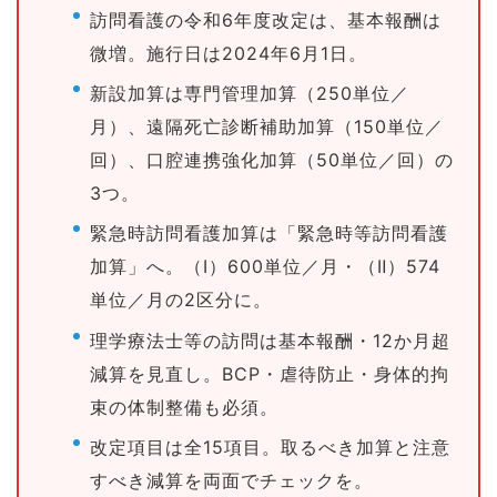
訪問看護の令和6年度改定は、基本報酬は
微増。施行日は2024年6月1日。
新設加算は専門管理加算（250単位／
月）、遠隔死亡診断補助加算（150単位／
回）、口腔連携強化加算（50単位／回）の
3つ。
緊急時訪問看護加算は「緊急時等訪問看護
加算」へ。（Ⅰ）600単位／月・（Ⅱ）574
単位／月の2区分に。
理学療法士等の訪問は基本報酬・12か月超
減算を見直し。BCP・虐待防止・身体的拘
束の体制整備も必須。
改定項目は全15項目。取るべき加算と注意
すべき減算を両面でチェックを。