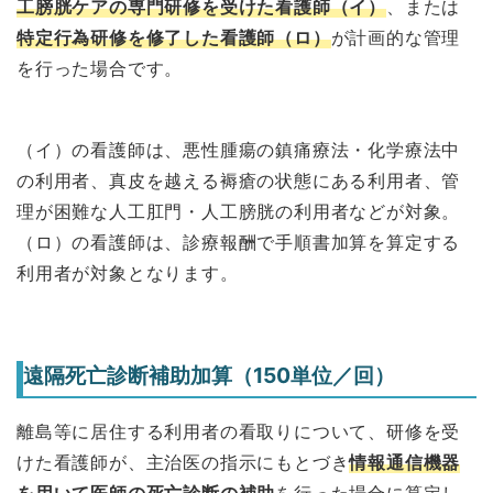
工膀胱ケアの専門研修を受けた看護師（イ）
、または
特定行為研修を修了した看護師（ロ）
が計画的な管理
を行った場合です。
（イ）の看護師は、悪性腫瘍の鎮痛療法・化学療法中
の利用者、真皮を越える褥瘡の状態にある利用者、管
理が困難な人工肛門・人工膀胱の利用者などが対象。
（ロ）の看護師は、診療報酬で手順書加算を算定する
利用者が対象となります。
遠隔死亡診断補助加算（150単位／回）
離島等に居住する利用者の看取りについて、研修を受
けた看護師が、主治医の指示にもとづき
情報通信機器
を用いて医師の死亡診断の補助
を行った場合に算定し