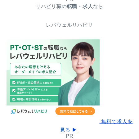
リハビリ職の
転職・求人
なら
レバウェルリハビリ
無料で求人を
見る ▶
PR