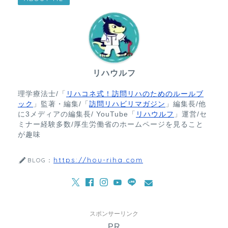
リハウルフ
理学療法士/「
リハコネ式！訪問リハのためのルールブ
ック
」監著・編集/「
訪問リハビリマガジン
」編集長/他
に3メディアの編集長/ YouTube「
リハウルフ
」運営/セ
ミナー経験多数/厚生労働省のホームページを見ること
が趣味
https://hou-riha.com
BLOG：
スポンサーリンク
PR