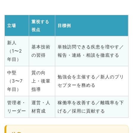
重視する
立場
目標例
視点
新人
基本技術
単独訪問できる疾患を増やす／
（1〜2
の習得
報告・連絡・相談を徹底する
年目）
中堅
質の向
勉強会を主催する／新人のプリ
（3〜7
上・後輩
セプターを務める
年目）
指導
管理者・
運営・人
稼働率を改善する／離職率を下
リーダー
材育成
げる／採用に貢献する