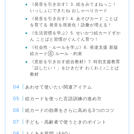
《発音を引き出す》3. 絵をみてまねっこ！
いっしょにできたね おしゃべりカード
《発音を引き出す》4. あそびカード ことば
を育てる 発音を視覚化！語彙が増える！
《生活習慣を学ぶ》5. せいかつ絵カードずか
ん ことばと習慣がぐんぐん育つ！
《社会性・ルールを学ぶ》6. 発達支援 新版
絵カード⑥ ルール・約束
《意欲を引き出す総合教材》7. 特別支援教育
「話したい！」をひきだす わくわく♪ことば
教材
あわせて使いたい関連アイテム
絵カードを使った言語訓練の進め方
絵カードの効果をさらに高める3つのコツ
子ども・高齢者で使うときのポイント
よくある質問（FAQ）