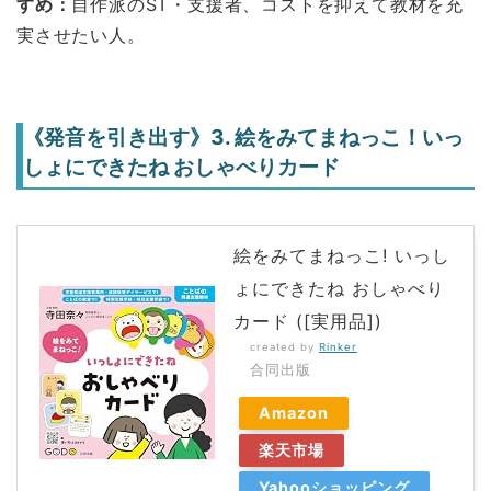
すめ：
自作派のST・支援者、コストを抑えて教材を充
実させたい人。
《発音を引き出す》3. 絵をみてまねっこ！いっ
しょにできたね おしゃべりカード
絵をみてまねっこ! いっし
ょにできたね おしゃべり
カード ([実用品])
created by
Rinker
合同出版
Amazon
楽天市場
Yahooショッピング