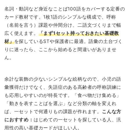
名詞・動詞など身近なことば100語をカバーする定番の
カード教材です。1枚1語のシンプルな構成で、呼称
（名前を言う）課題や仲間分け、二語文づくりまで幅
広く使えます。
「まず1セット持っておきたい基礎教
材」
を探しているSTや保護者に最適。語彙の土台づく
りに迷ったら、ここから始めると間違いがありませ
ん。
余計な装飾の少ないシンプルな絵柄なので、小児の語
彙獲得だけでなく、失語症のある高齢者の呼称訓練に
も応用しやすいのが特長です。「食べ物だけ集める」
「動きを表すことばを選ぶ」など分類の軸を変えれ
ば、一セットで何通りもの課題が作れます。
こんな方
におすすめ：
はじめての一セットを探している人、汎
用性の高い基礎カードがほしい人。