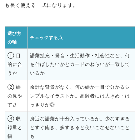
も長く使える一式になります。
選び方
チェックする点
の軸
① 目
語彙拡充・発音・生活動作・社会性など、何
的に合
を伸ばしたいかとカードのねらいが一致して
うか
いるか
② 絵
余計な背景がなく、何の絵か一目で分かるシ
の見や
ンプルなイラストか。高齢者には大きめ・は
すさ
っきりが◎
③ 収
身近な語彙が十分入っているか。少なすぎる
録量と
とすぐ飽き、多すぎると使いこなせないこと
幅
も