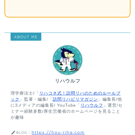
ABOUT ME
リハウルフ
理学療法士/「
リハコネ式！訪問リハのためのルールブ
ック
」監著・編集/「
訪問リハビリマガジン
」編集長/他
に3メディアの編集長/ YouTube「
リハウルフ
」運営/セ
ミナー経験多数/厚生労働省のホームページを見ること
が趣味
https://hou-riha.com
BLOG：