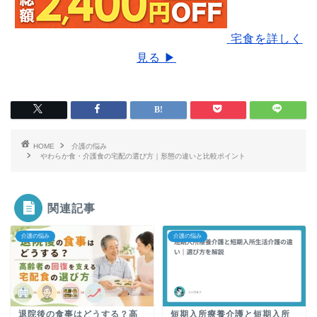
宅食を詳しく
見る ▶
HOME
介護の悩み
やわらか食・介護食の宅配の選び方｜形態の違いと比較ポイント
関連記事
介護の悩み
介護の悩み
退院後の食事はどうする？高
短期入所療養介護と短期入所