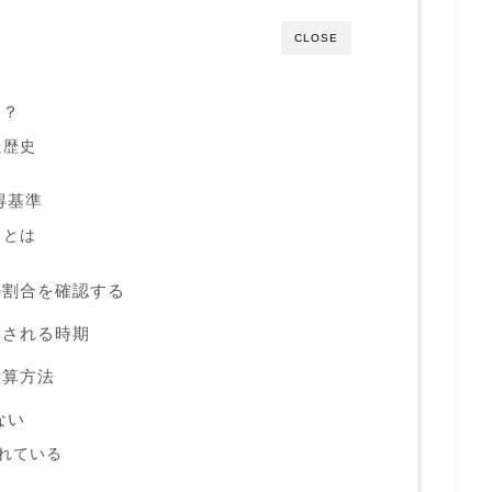
CLOSE
は？
た歴史
得基準
」とは
の割合を確認する
更される時期
計算方法
ない
れている