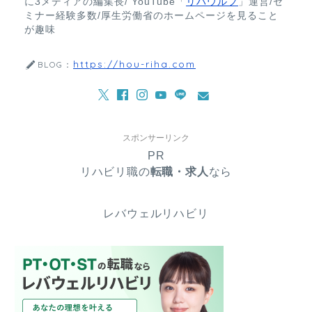
に3メディアの編集長/ YouTube「
リハウルフ
」運営/セ
ミナー経験多数/厚生労働省のホームページを見ること
が趣味
https://hou-riha.com
BLOG：
スポンサーリンク
PR
リハビリ職の
転職・求人
なら
レバウェルリハビリ