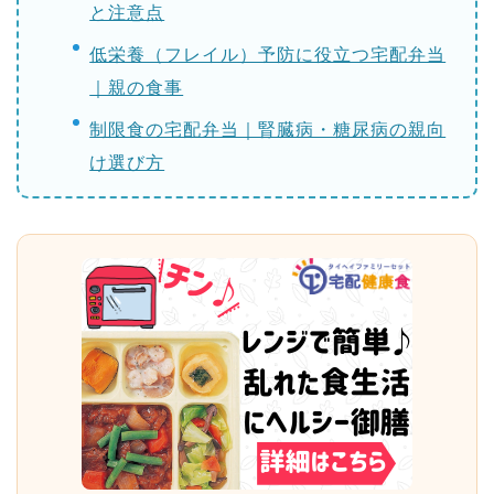
と注意点
低栄養（フレイル）予防に役立つ宅配弁当
｜親の食事
制限食の宅配弁当｜腎臓病・糖尿病の親向
け選び方